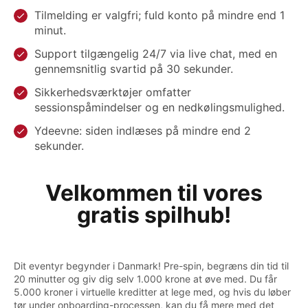
Tilmelding er valgfri; fuld konto på mindre end 1
minut.
Support tilgængelig 24/7 via live chat, med en
gennemsnitlig svartid på 30 sekunder.
Sikkerhedsværktøjer omfatter
sessionspåmindelser og en nedkølingsmulighed.
Ydeevne: siden indlæses på mindre end 2
sekunder.
Velkommen til vores
gratis spilhub!
Dit eventyr begynder i Danmark! Pre-spin, begræns din tid til
20 minutter og giv dig selv 1.000 krone at øve med. Du får
5.000 kroner i virtuelle kreditter at lege med, og hvis du løber
tør under onboarding-processen, kan du få mere med det