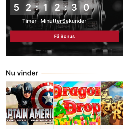
5
2
1
2
2
8
:
:
Timer
Minutter
Sekunder
Få Bonus
Nu vinder