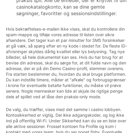
praksis spil. Alle de enheder, der er knyttet til din
casinokatalogkonto, kan se dine gemte
søgninger, favoritter og sessionsindstillinger.
Hvis bekræftelses-e-mailen ikke vises, skal du kontrollere din
spam-mappe og tilføje vores adresse til listen over sikre
afsendere. Det tager kun et par minutter for SMS forsinkelser
at gå væk, så spørg efter en ny kode i stedet for. De fleste ID-
afvisninger skyldes dårlig kvalitet eller lys belysning. Tag nye
billeder, så hele dokumentet kan ses. Hvis du har brug for at
bevise din adresse, skal du sørge for, at dit fulde navn og den
adresse, der er på din Demo Casino-profil, stemmer overens.
Fra starten bestemmer du, hvordan du skal bruge platformen.
Du kan indstille timere, måder at "afkøle" og forbrugsgrænser
i krone for eventuelle betalte funktioner, du måske vil prøve
senere. Nogle mennesker kan lide at skjule de rigtige penge
dele af spillet ved at låse den praksis-only mode.
De valg, du træffer, vises med det samme i casino lobbyen.
Kontosikkerhed er vigtig. Del ikke adgangskoder, og log ikke
ind på offentlig Wi-Fi. Under Sikkerhed kan du se en liste over
alle aktive sessioner. Frosset kontoen fra Profile og kom i
kontakt med vores team, hvis du ser noget fishy. Eventuelle