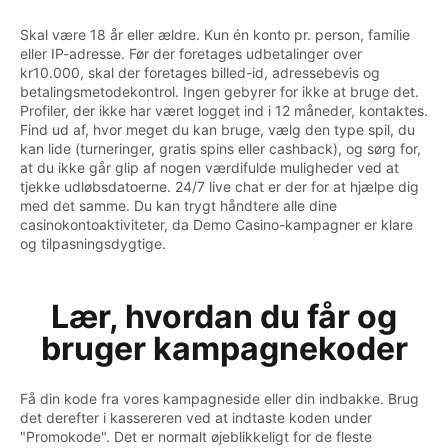
Skal være 18 år eller ældre. Kun én konto pr. person, familie
eller IP-adresse. Før der foretages udbetalinger over
kr10.000, skal der foretages billed-id, adressebevis og
betalingsmetodekontrol. Ingen gebyrer for ikke at bruge det.
Profiler, der ikke har været logget ind i 12 måneder, kontaktes.
Find ud af, hvor meget du kan bruge, vælg den type spil, du
kan lide (turneringer, gratis spins eller cashback), og sørg for,
at du ikke går glip af nogen værdifulde muligheder ved at
tjekke udløbsdatoerne. 24/7 live chat er der for at hjælpe dig
med det samme. Du kan trygt håndtere alle dine
casinokontoaktiviteter, da Demo Casino-kampagner er klare
og tilpasningsdygtige.
Lær, hvordan du får og
bruger kampagnekoder
Få din kode fra vores kampagneside eller din indbakke. Brug
det derefter i kassereren ved at indtaste koden under
"Promokode". Det er normalt øjeblikkeligt for de fleste