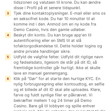
tidszonen og valutaen til krone. Du kan ændre
disse i Profil på et senere tidspunkt.
Tjek dine kontaktoplysninger. E-mail eller sms os
en sekscifret kode. Du har 10 minutter til at
komme ind i den. Anmod om en ny kode fra
Demo Casino, hvis den gamle udløber.
Beskyt din konto. Du kan bruge app'en til
autentificering eller en SMS til at slå
tofaktorgodkendelse til. Dette holder logins og
andre private handlinger sikre.
Udfyld de valgfrie felter. Udfyld dit rigtige navn
og fødselsdato, ligesom de står på dit ID, så
fremtidige kontroller går hurtigt. Ikke at skulle
lave en manuel gennemgang.
Klik på "Gør" for at starte den hurtige KYC. En
nylig forbrugsregning eller kontoudtog, en selfie
og et billede af dit ID skal alle uploades. Klare,
farve og fuldt synlige filer er påkrævet. Vi
bekræfter mellem 1 og 24 timer på Demo
Casino. Bare gå til lobbyen og spille enhver