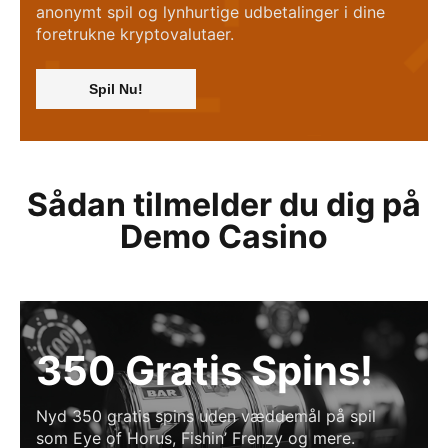
anonymt spil og lynhurtige udbetalinger i dine
foretrukne kryptovalutaer.
Spil Nu!
Sådan tilmelder du dig på
Demo Casino
350 Gratis Spins!
Nyd 350 gratis spins uden væddemål på spil
som Eye of Horus, Fishin’ Frenzy og mere.