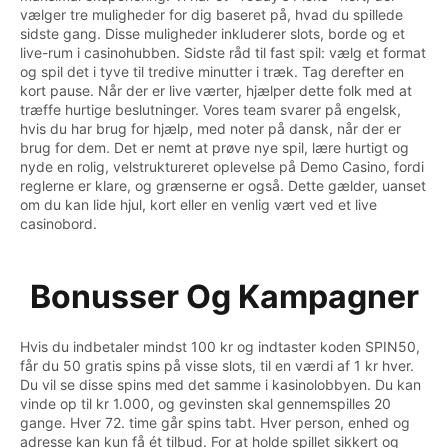
vælger tre muligheder for dig baseret på, hvad du spillede
sidste gang. Disse muligheder inkluderer slots, borde og et
live-rum i casinohubben. Sidste råd til fast spil: vælg et format
og spil det i tyve til tredive minutter i træk. Tag derefter en
kort pause. Når der er live værter, hjælper dette folk med at
træffe hurtige beslutninger. Vores team svarer på engelsk,
hvis du har brug for hjælp, med noter på dansk, når der er
brug for dem. Det er nemt at prøve nye spil, lære hurtigt og
nyde en rolig, velstruktureret oplevelse på Demo Casino, fordi
reglerne er klare, og grænserne er også. Dette gælder, uanset
om du kan lide hjul, kort eller en venlig vært ved et live
casinobord.
Bonusser Og Kampagner
Hvis du indbetaler mindst 100 kr og indtaster koden SPIN50,
får du 50 gratis spins på visse slots, til en værdi af 1 kr hver.
Du vil se disse spins med det samme i kasinolobbyen. Du kan
vinde op til kr 1.000, og gevinsten skal gennemspilles 20
gange. Hver 72. time går spins tabt. Hver person, enhed og
adresse kan kun få ét tilbud. For at holde spillet sikkert og