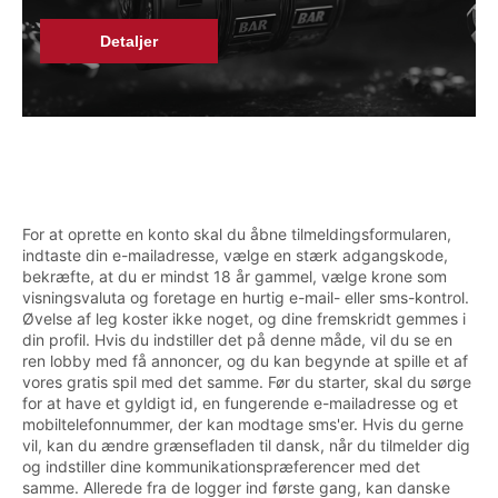
Detaljer
For at oprette en konto skal du åbne tilmeldingsformularen,
indtaste din e-mailadresse, vælge en stærk adgangskode,
bekræfte, at du er mindst 18 år gammel, vælge krone som
visningsvaluta og foretage en hurtig e-mail- eller sms-kontrol.
Øvelse af leg koster ikke noget, og dine fremskridt gemmes i
din profil. Hvis du indstiller det på denne måde, vil du se en
ren lobby med få annoncer, og du kan begynde at spille et af
vores gratis spil med det samme. Før du starter, skal du sørge
for at have et gyldigt id, en fungerende e-mailadresse og et
mobiltelefonnummer, der kan modtage sms'er. Hvis du gerne
vil, kan du ændre grænsefladen til dansk, når du tilmelder dig
og indstiller dine kommunikationspræferencer med det
samme. Allerede fra de logger ind første gang, kan danske