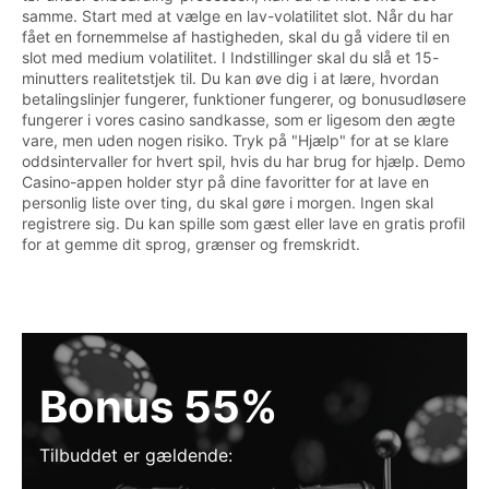
samme. Start med at vælge en lav-volatilitet slot. Når du har
fået en fornemmelse af hastigheden, skal du gå videre til en
slot med medium volatilitet. I Indstillinger skal du slå et 15-
minutters realitetstjek til. Du kan øve dig i at lære, hvordan
betalingslinjer fungerer, funktioner fungerer, og bonusudløsere
fungerer i vores casino sandkasse, som er ligesom den ægte
vare, men uden nogen risiko. Tryk på "Hjælp" for at se klare
oddsintervaller for hvert spil, hvis du har brug for hjælp. Demo
Casino-appen holder styr på dine favoritter for at lave en
personlig liste over ting, du skal gøre i morgen. Ingen skal
registrere sig. Du kan spille som gæst eller lave en gratis profil
for at gemme dit sprog, grænser og fremskridt.
Bonus 55%
Tilbuddet er gældende: