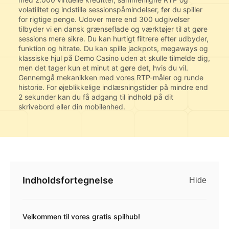
volatilitet og indstille sessionspåmindelser, før du spiller
for rigtige penge. Udover mere end 300 udgivelser
tilbyder vi en dansk grænseflade og værktøjer til at gøre
sessions mere sikre. Du kan hurtigt filtrere efter udbyder,
funktion og hitrate. Du kan spille jackpots, megaways og
klassiske hjul på Demo Casino uden at skulle tilmelde dig,
men det tager kun et minut at gøre det, hvis du vil.
Gennemgå mekanikken med vores RTP-måler og runde
historie. For øjeblikkelige indlæsningstider på mindre end
2 sekunder kan du få adgang til indhold på dit
skrivebord eller din mobilenhed.
Indholdsfortegnelse
Hide
Velkommen til vores gratis spilhub!