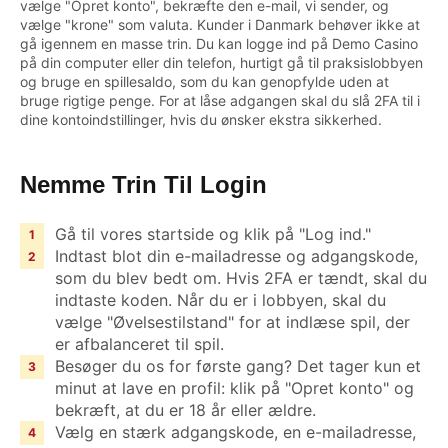
vælge "Opret konto", bekræfte den e-mail, vi sender, og
vælge "krone" som valuta. Kunder i Danmark behøver ikke at
gå igennem en masse trin. Du kan logge ind på Demo Casino
på din computer eller din telefon, hurtigt gå til praksislobbyen
og bruge en spillesaldo, som du kan genopfylde uden at
bruge rigtige penge. For at låse adgangen skal du slå 2FA til i
dine kontoindstillinger, hvis du ønsker ekstra sikkerhed.
Nemme Trin Til Login
Gå til vores startside og klik på "Log ind."
Indtast blot din e-mailadresse og adgangskode,
som du blev bedt om. Hvis 2FA er tændt, skal du
indtaste koden. Når du er i lobbyen, skal du
vælge "Øvelsestilstand" for at indlæse spil, der
er afbalanceret til spil.
Besøger du os for første gang? Det tager kun et
minut at lave en profil: klik på "Opret konto" og
bekræft, at du er 18 år eller ældre.
Vælg en stærk adgangskode, en e-mailadresse,