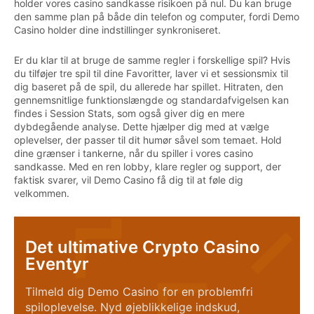
holder vores casino sandkasse risikoen på nul. Du kan bruge
den samme plan på både din telefon og computer, fordi Demo
Casino holder dine indstillinger synkroniseret.
Er du klar til at bruge de samme regler i forskellige spil? Hvis
du tilføjer tre spil til dine Favoritter, laver vi et sessionsmix til
dig baseret på de spil, du allerede har spillet. Hitraten, den
gennemsnitlige funktionslængde og standardafvigelsen kan
findes i Session Stats, som også giver dig en mere
dybdegående analyse. Dette hjælper dig med at vælge
oplevelser, der passer til dit humør såvel som temaet. Hold
dine grænser i tankerne, når du spiller i vores casino
sandkasse. Med en ren lobby, klare regler og support, der
faktisk svarer, vil Demo Casino få dig til at føle dig
velkommen.
Det ultimative Crypto Casino
Eventyr
Tilmeld dig Demo Casino for en problemfri
spiloplevelse. Nyd øjeblikkelige indskud,