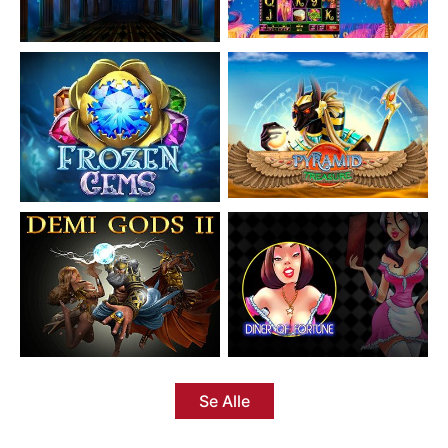
Se Alle