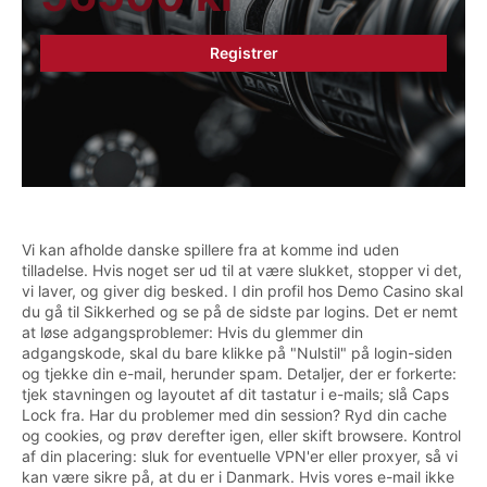
Registrer
Vi kan afholde danske spillere fra at komme ind uden
tilladelse. Hvis noget ser ud til at være slukket, stopper vi det,
vi laver, og giver dig besked. I din profil hos Demo Casino skal
du gå til Sikkerhed og se på de sidste par logins. Det er nemt
at løse adgangsproblemer: Hvis du glemmer din
adgangskode, skal du bare klikke på "Nulstil" på login-siden
og tjekke din e-mail, herunder spam. Detaljer, der er forkerte:
tjek stavningen og layoutet af dit tastatur i e-mails; slå Caps
Lock fra. Har du problemer med din session? Ryd din cache
og cookies, og prøv derefter igen, eller skift browsere. Kontrol
af din placering: sluk for eventuelle VPN'er eller proxyer, så vi
kan være sikre på, at du er i Danmark. Hvis vores e-mail ikke