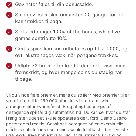
Gevinster føjes til din bonussaldo.
Spin gevinster skal omsættes 20 gange, før de
kan trækkes tilbage.
Slots indbringer 100% of the bonus, while live
games contribute 10%.
Gratis spins kan kun udbetales op til kr 1.000, og
evt. ekstra tages væk, når pengene trækkes.
Udløb: 72 timer efter kredit; din profil viser dine
fremskridt, og hvor mange spins du stadig har
tilbage.
Vil du vinde flere præmier, mens du spiller? Med præmier til en
værdi af op til kr 250.000 afholder vi drop-and-win
arrangementer hver måned. Brug af rigtige penge på
deltagende spil får dig automatisk ind. Du kan se, hvor du står
i ranglisten uden at skulle opdatere siden, fordi Demo Casino
poster dem i realtid. Cashback beregnes på en overskuelig
måde: samlede indsatser minus samlede afkast i den seneste
uge, eksklusive bonusmidler. Sig, at du satser 8.000 kr og